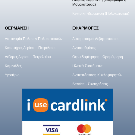
Μονοκατοικία)
Κεντρική Θέρμανση (Πολυκατοικία)
ΘΕΡΜΑΝΣΗ
ΕΦΑΡΜΟΓΕΣ
Αυτονομία Παλαιών Πολυκατοικιών
Αυτοματισμοί Λεβητοστασίου
Καυστήρες Αερίου – Πετρελαίου
Αντισταθμίσεις
Λέβητες Αερίου - Πετρελαίου
Θερμιδομέτρηση - Ωρομέτρηση
Καμινάδες
Ηλιακά Συστήματα
Υγραέριο
Αντικατάσταση Κυκλοφορητών
Service - Συντηρήσεις