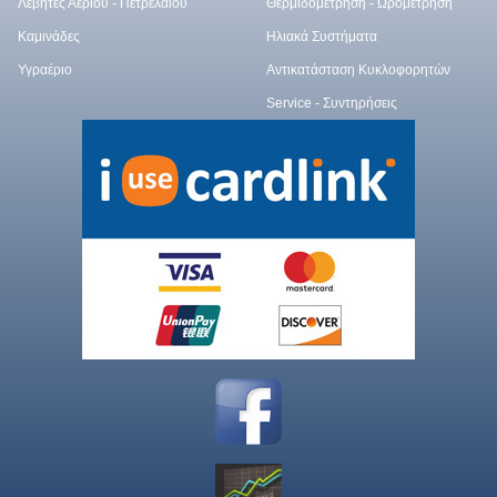
Λέβητες Αερίου - Πετρελαίου
Θερμιδομέτρηση - Ωρομέτρηση
Καμινάδες
Ηλιακά Συστήματα
Υγραέριο
Αντικατάσταση Κυκλοφορητών
Service - Συντηρήσεις