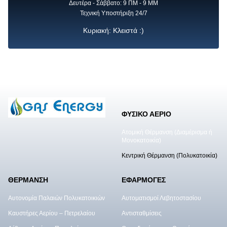
Δευτέρα - Σάββατο: 9 ΠΜ - 9 ΜΜ
Τεχνική Υποστήριξη 24/7
Κυριακή: Κλειστά :)
ΦΥΣΙΚΟ ΑΕΡΙΟ
Ατομική Θέρμανση (Διαμέρισμα ή
Μονοκατοικία)
Κεντρική Θέρμανση (Πολυκατοικία)
ΘΕΡΜΑΝΣΗ
ΕΦΑΡΜΟΓΕΣ
Αυτονομία Παλαιών Πολυκατοικιών
Αυτοματισμοί Λεβητοστασίου
Καυστήρες Αερίου – Πετρελαίου
Αντισταθμίσεις