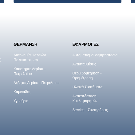
ΘΕΡΜΑΝΣΗ
ΕΦΑΡΜΟΓΕΣ
Αυτονομία Παλαιών
Αυτοματισμοί Λεβητοστασίου
)
Πολυκατοικιών
Αντισταθμίσεις
Καυστήρες Αερίου –
Θερμιδομέτρηση -
Πετρελαίου
Ωρομέτρηση
Λέβητες Αερίου - Πετρελαίου
Ηλιακά Συστήματα
Καμινάδες
Αντικατάσταση
Υγραέριο
Κυκλοφορητών
Service - Συντηρήσεις